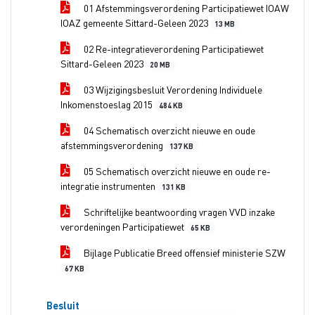
01 Afstemmingsverordening Participatiewet IOAW
IOAZ gemeente Sittard-Geleen 2023
13 MB
02 Re-integratieverordening Participatiewet
Sittard-Geleen 2023
20 MB
03 Wijzigingsbesluit Verordening Individuele
Inkomenstoeslag 2015
484 KB
04 Schematisch overzicht nieuwe en oude
afstemmingsverordening
137 KB
05 Schematisch overzicht nieuwe en oude re-
integratie instrumenten
131 KB
Schriftelijke beantwoording vragen VVD inzake
verordeningen Participatiewet
65 KB
Bijlage Publicatie Breed offensief ministerie SZW
67 KB
Besluit