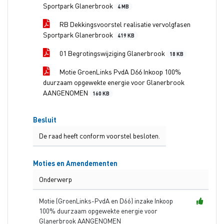
Sportpark Glanerbrook
4 MB
RB Dekkingsvoorstel realisatie vervolgfasen
Sportpark Glanerbrook
419 KB
01 Begrotingswijziging Glanerbrook
18 KB
Motie GroenLinks PvdA D66 Inkoop 100%
duurzaam opgewekte energie voor Glanerbrook
AANGENOMEN
160 KB
Besluit
De raad heeft conform voorstel besloten.
Moties en Amendementen
Onderwerp
Motie (GroenLinks-PvdA en D66) inzake Inkoop
100% duurzaam opgewekte energie voor
Glanerbrook AANGENOMEN