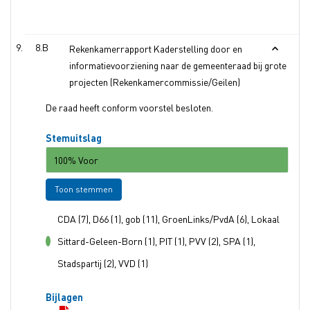
8.B
Rekenkamerrapport Kaderstelling door en
informatievoorziening naar de gemeenteraad bij grote
projecten (Rekenkamercommissie/Geilen)
De raad heeft conform voorstel besloten.
Stemuitslag
100% Voor
Toon stemmen
CDA (7), D66 (1), gob (11), GroenLinks/PvdA (6), Lokaal
Sittard-Geleen-Born (1), PIT (1), PVV (2), SPA (1),
voor
Stadspartij (2), VVD (1)
Bijlagen