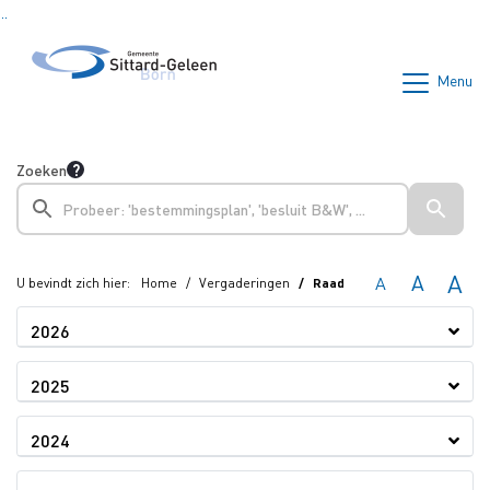
Ga naar de inhoud van deze pagina
Ga naar het zoeken
Ga naar het menu
Menu
Zoeken
A
A
A
U bevindt zich hier:
Home
Vergaderingen
Raad
2026
2025
2024