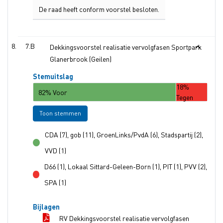
De raad heeft conform voorstel besloten.
7.B
Dekkingsvoorstel realisatie vervolgfasen Sportpark
Glanerbrook (Geilen)
Stemuitslag
18%
82% Voor
Tegen
Toon stemmen
CDA (7), gob (11), GroenLinks/PvdA (6), Stadspartij (2),
voor
VVD (1)
D66 (1), Lokaal Sittard-Geleen-Born (1), PIT (1), PVV (2),
tegen
SPA (1)
Bijlagen
RV Dekkingsvoorstel realisatie vervolgfasen