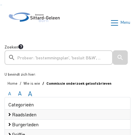
Ga naar de inhoud van deze pagina
Ga naar het zoeken
Ga naar het menu
Menu
Zoeken
U bevindt zich hier:
Home
Wie is wie
Commissie onderzoek geloofsbrieven
A
A
A
Categorieën
Raadsleden
Burgerleden
Griffie