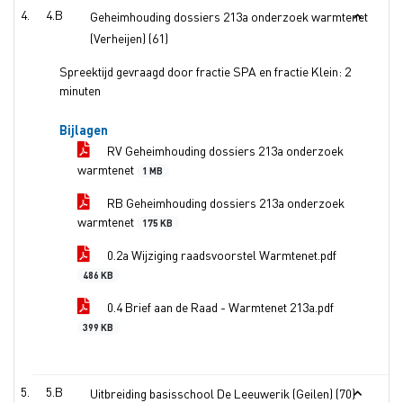
4.B
Geheimhouding dossiers 213a onderzoek warmtenet
(Verheijen) (61)
Spreektijd gevraagd door fractie SPA en fractie Klein: 2
minuten
Bijlagen
RV Geheimhouding dossiers 213a onderzoek
warmtenet
1 MB
RB Geheimhouding dossiers 213a onderzoek
warmtenet
175 KB
0.2a Wijziging raadsvoorstel Warmtenet.pdf
486 KB
0.4 Brief aan de Raad - Warmtenet 213a.pdf
399 KB
5.B
Uitbreiding basisschool De Leeuwerik (Geilen) (70)