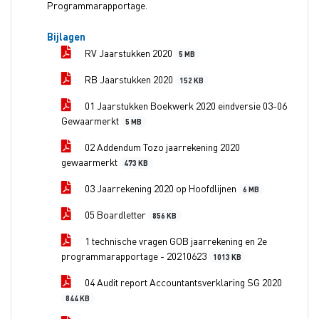
Programmarapportage.
Bijlagen
RV Jaarstukken 2020
5 MB
RB Jaarstukken 2020
152 KB
01 Jaarstukken Boekwerk 2020 eindversie 03-06
Gewaarmerkt
5 MB
02 Addendum Tozo jaarrekening 2020
gewaarmerkt
473 KB
03 Jaarrekening 2020 op Hoofdlijnen
6 MB
05 Boardletter
856 KB
1 technische vragen GOB jaarrekening en 2e
programmarapportage - 20210623
1013 KB
04 Audit report Accountantsverklaring SG 2020
844 KB