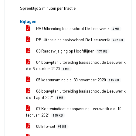
Spreektijd 2 minuten per fractie,
Bijlagen
RV Uitbreiding basisschool De Leeuwerik
4 MB
RB Uitbreiding basisschool De Leeuwerik
262 KB
03 Raadswijziging op Hoofdlijnen
171 KB
04 bouwplan uitbreiding basisschool de Leeuwerik
d.d. 9 oktober 2020
4 MB
05 kostenraming d.d. 30 november 2020
115 KB
06 bouwplan uitbreiding basisschool de Leeuwerik
d.d. 1 april 2021
1 MB
07 Kostenindicatie aanpassing Leeuwerik d.d. 10
februari 2021
145 KB
08 Info-set
95 KB