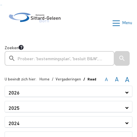
Ga naar de inhoud van deze pagina
Ga naar het zoeken
Ga naar het menu
Menu
Zoeken
A
A
A
U bevindt zich hier:
Home
Vergaderingen
Raad
2026
2025
2024