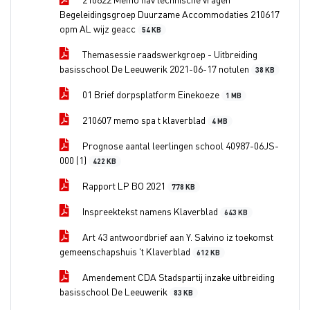
Begeleidingsgroep Duurzame Accommodaties 210617
opm AL wijz geacc
54 KB
Themasessie raadswerkgroep - Uitbreiding
basisschool De Leeuwerik 2021-06-17 notulen
38 KB
01 Brief dorpsplatform Einekoeze
1 MB
210607 memo spa t klaverblad
4 MB
Prognose aantal leerlingen school 40987-06JS-
000 (1)
422 KB
Rapport LP BO 2021
778 KB
Inspreektekst namens Klaverblad
643 KB
Art 43 antwoordbrief aan Y. Salvino iz toekomst
gemeenschapshuis 't Klaverblad
612 KB
Amendement CDA Stadspartij inzake uitbreiding
basisschool De Leeuwerik
83 KB