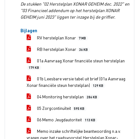
De stukken "02 Herstelplan XONAR GEHEIM dec. 2022" en
"03 Financieel addendum op het herstelplan XONAR
GEHEIM juni 2023" liggen ter inzage bij de griffier.
Bijlagen
RV herstelplan Xonar
7 MB
RB herstelplan Xonar
36 KB
01a Aanvraag Xonar financiële steun herstelplan
179 KB
01b Leesbare versie tabel uit brief (01a Aanvraag
Xonar financiële steun herstelplan)
129 KB
04 Monitoring herstelplan
286 KB
05 Zorgcontinuïteit
595 KB
06 Memo Jeugdautoriteit
113 KB
Memo inzake schriftelijke beantwoording n.a.v.
vragen over het raadsvoorstel Herstelplan Xonar-