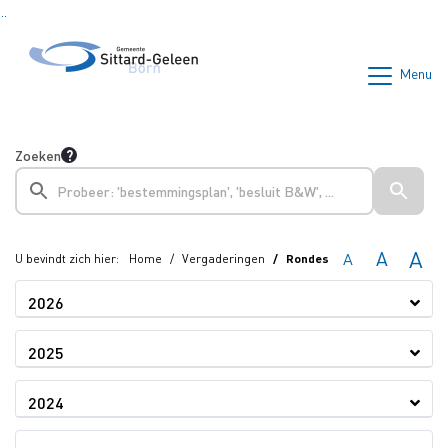
Ga naar de inhoud van deze pagina
Ga naar het zoeken
Ga naar het menu
Menu
Zoeken
A
A
A
U bevindt zich hier:
Home
Vergaderingen
Rondes
2026
2025
2024