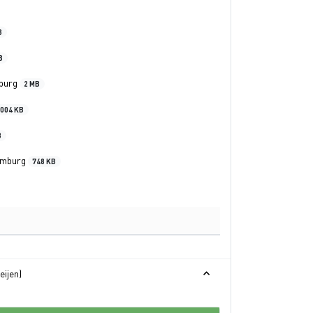
B
B
mburg
2 MB
1004 KB
B
Limburg
748 KB
eijen)