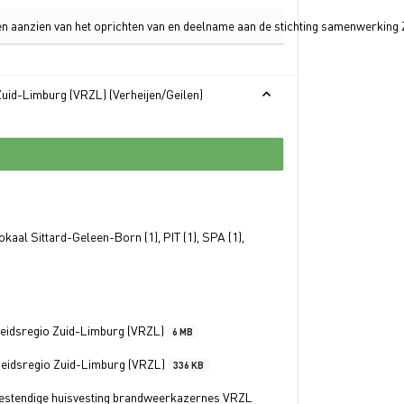
n aanzien van het oprichten van en deelname aan de stichting samenwerking
uid-Limburg (VRZL) (Verheijen/Geilen)
okaal Sittard-Geleen-Born (1), PIT (1), SPA (1),
heidsregio Zuid-Limburg (VRZL)
6 MB
heidsregio Zuid-Limburg (VRZL)
336 KB
bestendige huisvesting brandweerkazernes VRZL