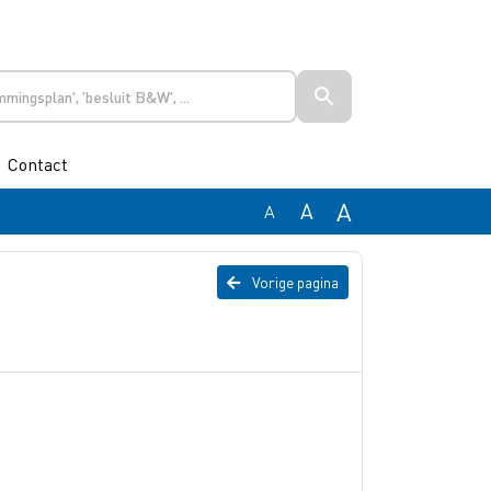
Contact
A
A
A
Vorige pagina