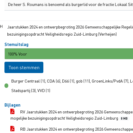
De heer S. Roumans is benoemd als burgerlid voor de fractie Lokaal Si
.H
Jaarstukken 2024 en ontwerpbegroting 2026 Gemeenschappelijke Regelin
bezuinigingsopdracht Veiligheidsregio Zuid-Limburg (Verheijen)
Stemuitslag
100% Voor
Toon stemmen
Burger Centraal (1), CDA (6), D66 (1), gob (11), GroenLinks/PvdA (7), L
voor
Stadspartij (3), VVD (1)
Bijlagen
RV Jaarstukken 2024 en ontwerpbegroting 2026 Gemeenschappelij
mogelijke bezuinigingsopdracht Veiligheidsregio Zuid-Limburg
8 MB
RB Jaarstukken 2024 en ontwerpbegroting 2026 Gemeenschappelij