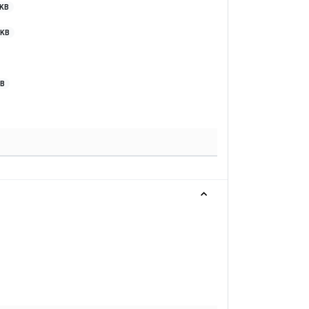
 KB
 KB
KB