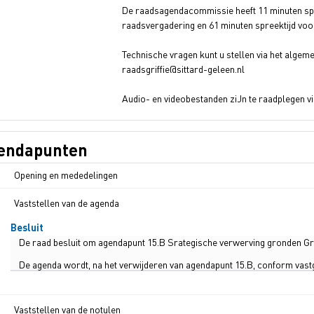
De raadsagendacommissie heeft 11 minuten spr
raadsvergadering en 61 minuten spreektijd voor
Technische vragen kunt u stellen via het algem
raadsgriffie@sittard-geleen.nl
Audio- en videobestanden ziJn te raadplegen v
endapunten
Opening en mededelingen
Vaststellen van de agenda
Besluit
De raad besluit om agendapunt 15.B Srategische verwerving gronden Gra
De agenda wordt, na het verwijderen van agendapunt 15.B, conform vast
Vaststellen van de notulen