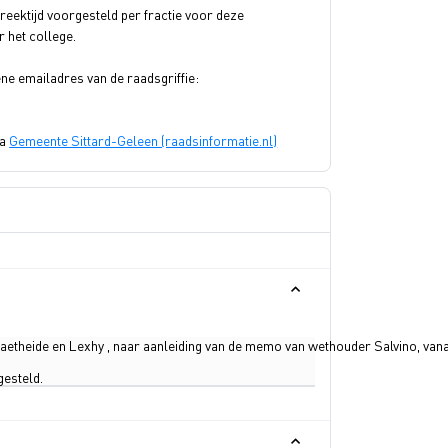
eektijd voorgesteld per fractie voor deze
 het college.
ene emailadres van de raadsgriffie:
ia
Gemeente Sittard-Geleen (raadsinformatie.nl)
etheide en Lexhy , naar aanleiding van de memo van wethouder Salvino, vanav
gesteld.