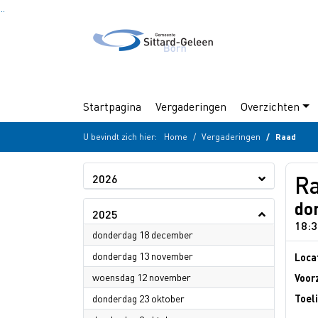
Ga naar de inhoud van deze pagina
Ga naar het zoeken
Ga naar het menu
Startpagina
Vergaderingen
Overzichten
U bevindt zich hier:
Home
Vergaderingen
Raad
R
2026
do
2025
18:3
2025
donderdag 18 december
2025
donderdag 13 november
Loca
2025
woensdag 12 november
Voor
2025
donderdag 23 oktober
Toel