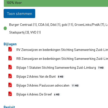
100% Voor
Toon stemmen
Burger Centraal (1), CDA (6), D66 (1), gob (11), GroenLinks/PvdA (7), L
voor
Stadspartij (3), VVD (1)
Bijlagen
RV Zienswijzen en bedenkingen Stichting Samenwerking Zuid-L
RB Zienswijzen en bedenkingen Stichting Samenwerking Zuid-L
Bijlage 1 Statuten Stichting Samenwerking Zuid-Limburg
7 MB
Bijlage 2 Advies Van de Bunt
8 MB
Bijlage 3 Advies Paulussen advocaten
11 MB
Bijlage 4 Advies De Greef
6 MB
Besluit