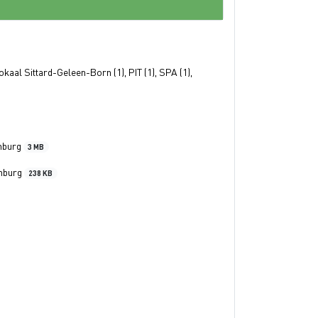
okaal Sittard-Geleen-Born (1), PIT (1), SPA (1),
imburg
3 MB
imburg
238 KB