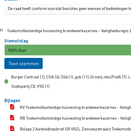
De raad heeft conform voorstel besloten geen wensen of bedenkingen te
.H
Toekomstbestendige huisvesting brandweerkazernes - Veiligheidsregio Z
Stemuitslag
100% Voor
Toon stemmen
Burger Centraal (1), CDA (6), D66 (1), gob (11), GroenLinks/PvdA (7), L
voor
Stadspartij (3), VVD (1)
Bijlagen
RV Toekomstbestendige huisvesting brandweerkazernes - Veilig
RB Toekomstbestendige huisvesting brandweerkazernes - Veilig
Bijlage 2 Aanbiedingsbrief GR VRZL Zienswijzetraject Toekomst