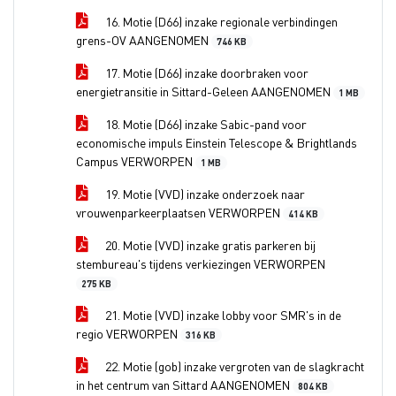
16. Motie (D66) inzake regionale verbindingen
grens-OV AANGENOMEN
746 KB
17. Motie (D66) inzake doorbraken voor
energietransitie in Sittard-Geleen AANGENOMEN
1 MB
18. Motie (D66) inzake Sabic-pand voor
economische impuls Einstein Telescope & Brightlands
Campus VERWORPEN
1 MB
19. Motie (VVD) inzake onderzoek naar
vrouwenparkeerplaatsen VERWORPEN
414 KB
20. Motie (VVD) inzake gratis parkeren bij
stembureau's tijdens verkiezingen VERWORPEN
275 KB
21. Motie (VVD) inzake lobby voor SMR's in de
regio VERWORPEN
316 KB
22. Motie (gob) inzake vergroten van de slagkracht
in het centrum van Sittard AANGENOMEN
804 KB