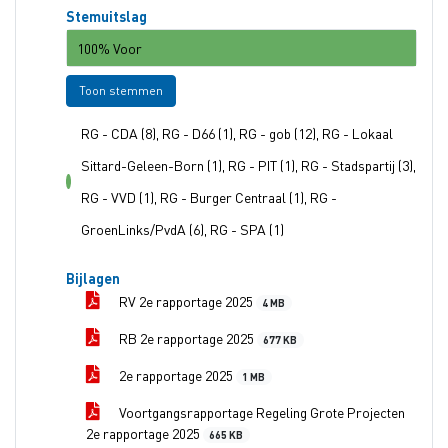
Stemuitslag
100% Voor
Toon stemmen
RG - CDA (8), RG - D66 (1), RG - gob (12), RG - Lokaal
Sittard-Geleen-Born (1), RG - PIT (1), RG - Stadspartij (3),
voor
RG - VVD (1), RG - Burger Centraal (1), RG -
GroenLinks/PvdA (6), RG - SPA (1)
Bijlagen
RV 2e rapportage 2025
4 MB
RB 2e rapportage 2025
677 KB
2e rapportage 2025
1 MB
Voortgangsrapportage Regeling Grote Projecten
2e rapportage 2025
665 KB