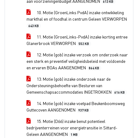
aan voorzieningenbudget AANGENOMEN
613 KB
10. Motie (GroenLinks PvdA) inzake ontwikkeling
markthal en of foodhal in centrum Geleen VERWORPEN
643 KB
11. Motie (GroenLinks-PvdA) inzake korting entree
Glanerbrook VERWORPEN
552 KB
12. Motie (gob) inzake verzoek om onderzoek naar
een sterk en preventief veiligheidsbeleid met voldoende
en ervaren BOAs AANGENOMEN
864 KB
13. Motie (gob) inzake onderzoek naar de
Ondersteuningsbehoefte van Besturen van
Gemeenschapsaccommodaties INGETROKKEN
616 KB
14. Motie (gob) inzake voetpad Beukenboomsweg
Guttecoven AANGENOMEN
937 KB
15. Motie (D66) inzake benut potentieel
bedrijventerreinen voor energietransitie in Sittard-
Geleen AANGENOMEN
1 MB