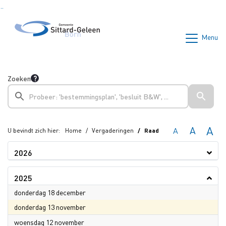
Ga naar de inhoud van deze pagina
Ga naar het zoeken
Ga naar het menu
Menu
Zoeken
A
A
A
U bevindt zich hier:
Home
Vergaderingen
Raad
2026
2025
2025
donderdag 18 december
2025
donderdag 13 november
2025
woensdag 12 november