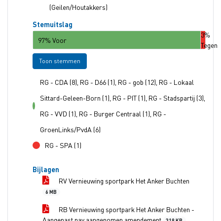
(Geilen/Houtakkers)
Stemuitslag
3%
97% Voor
Tegen
Toon stemmen
RG - CDA (8), RG - D66 (1), RG - gob (12), RG - Lokaal
Sittard-Geleen-Born (1), RG - PIT (1), RG - Stadspartij (3),
voor
RG - VVD (1), RG - Burger Centraal (1), RG -
GroenLinks/PvdA (6)
RG - SPA (1)
tegen
Bijlagen
RV Vernieuwing sportpark Het Anker Buchten
6 MB
RB Vernieuwing sportpark Het Anker Buchten -
Aangepast nav aangenomen amendement
319 KB