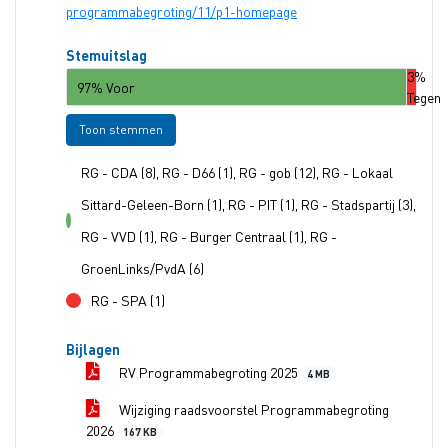
programmabegroting/11/p1-homepage
Stemuitslag
3%
97% Voor
Tegen
Toon stemmen
RG - CDA (8), RG - D66 (1), RG - gob (12), RG - Lokaal
Sittard-Geleen-Born (1), RG - PIT (1), RG - Stadspartij (3),
voor
RG - VVD (1), RG - Burger Centraal (1), RG -
GroenLinks/PvdA (6)
RG - SPA (1)
tegen
Bijlagen
RV Programmabegroting 2025
4 MB
Wijziging raadsvoorstel Programmabegroting
2026
167 KB