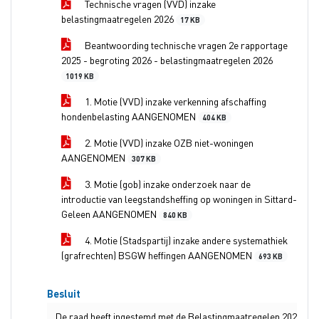
Technische vragen (VVD) inzake
belastingmaatregelen 2026
17 KB
Beantwoording technische vragen 2e rapportage
2025 - begroting 2026 - belastingmaatregelen 2026
1019 KB
1. Motie (VVD) inzake verkenning afschaffing
hondenbelasting AANGENOMEN
404 KB
2. Motie (VVD) inzake OZB niet-woningen
AANGENOMEN
307 KB
3. Motie (gob) inzake onderzoek naar de
introductie van leegstandsheffing op woningen in Sittard-
Geleen AANGENOMEN
840 KB
4. Motie (Stadspartij) inzake andere systemathiek
(grafrechten) BSGW heffingen AANGENOMEN
693 KB
Besluit
De raad heeft ingestemd met de Belastingmaatregelen 2026 en h