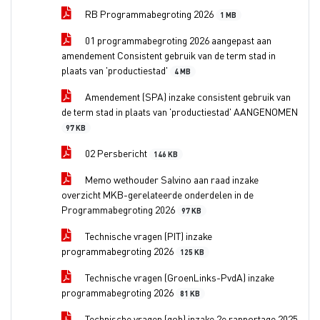
RB Programmabegroting 2026
1 MB
01 programmabegroting 2026 aangepast aan
amendement Consistent gebruik van de term stad in
plaats van 'productiestad'
4 MB
Amendement (SPA) inzake consistent gebruik van
de term stad in plaats van 'productiestad' AANGENOMEN
97 KB
02 Persbericht
146 KB
Memo wethouder Salvino aan raad inzake
overzicht MKB-gerelateerde onderdelen in de
Programmabegroting 2026
97 KB
Technische vragen (PIT) inzake
programmabegroting 2026
125 KB
Technische vragen (GroenLinks-PvdA) inzake
programmabegroting 2026
81 KB
Technische vragen (gob) inzake 2e rapportage 2025