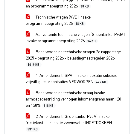
en programmabegroting 2026
88 KB
Technische vragen (VVD) inzake
programmabegroting 2026
18 KB
Aanvullende technische vragen (GroenLinks-PvdA)
inzake programmabegroting 2026
76 KB
Beantwoording technische vragen 2e rapportage
2025 - begroting 2026 - belastingmaatregelen 2026
1019 KB
1. Amendement (SPA) inzake indexatie subsidie
vrijwilligersorganisaties VERWORPEN
422 KB
Beantwoording technische vraag inzake
armoedebestrijding verhogen inkomensgrens naar 120
en 130%
218 KB
2. Amendement (GroenLinks-PvdA) inzake
frictiekosten transitie zwemwater INGETROKKEN
531 KB