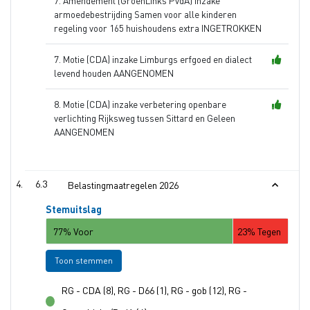
7. Amendement (GroenLinks PvdA) inzake
armoedebestrijding Samen voor alle kinderen
regeling voor 165 huishoudens extra INGETROKKEN
7. Motie (CDA) inzake Limburgs erfgoed en dialect
levend houden AANGENOMEN
8. Motie (CDA) inzake verbetering openbare
verlichting Rijksweg tussen Sittard en Geleen
AANGENOMEN
6.3
Belastingmaatregelen 2026
Stemuitslag
77% Voor
23% Tegen
Toon stemmen
RG - CDA (8), RG - D66 (1), RG - gob (12), RG -