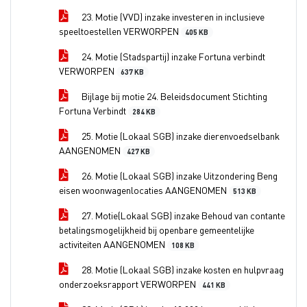
23. Motie (VVD) inzake investeren in inclusieve
speeltoestellen VERWORPEN
405 KB
24. Motie (Stadspartij) inzake Fortuna verbindt
VERWORPEN
637 KB
Bijlage bij motie 24. Beleidsdocument Stichting
Fortuna Verbindt
284 KB
25. Motie (Lokaal SGB) inzake dierenvoedselbank
AANGENOMEN
427 KB
26. Motie (Lokaal SGB) inzake Uitzondering Beng
eisen woonwagenlocaties AANGENOMEN
513 KB
27. Motie(Lokaal SGB) inzake Behoud van contante
betalingsmogelijkheid bij openbare gemeentelijke
activiteiten AANGENOMEN
108 KB
28. Motie (Lokaal SGB) inzake kosten en hulpvraag
onderzoeksrapport VERWORPEN
441 KB