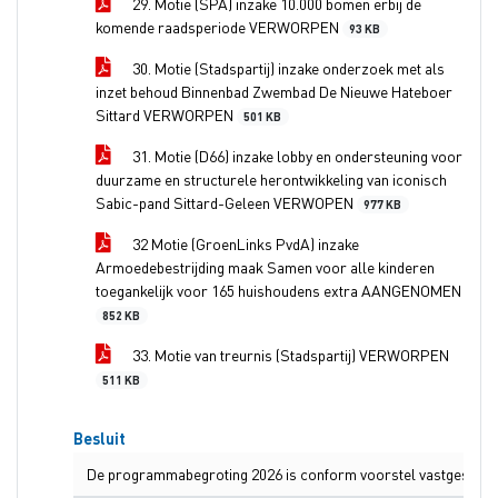
29. Motie (SPA) inzake 10.000 bomen erbij de
komende raadsperiode VERWORPEN
93 KB
30. Motie (Stadspartij) inzake onderzoek met als
inzet behoud Binnenbad Zwembad De Nieuwe Hateboer
Sittard VERWORPEN
501 KB
31. Motie (D66) inzake lobby en ondersteuning voor
duurzame en structurele herontwikkeling van iconisch
Sabic-pand Sittard-Geleen VERWOPEN
977 KB
32 Motie (GroenLinks PvdA) inzake
Armoedebestrijding maak Samen voor alle kinderen
toegankelijk voor 165 huishoudens extra AANGENOMEN
852 KB
33. Motie van treurnis (Stadspartij) VERWORPEN
511 KB
Besluit
De programmabegroting 2026 is conform voorstel vastgesteld.