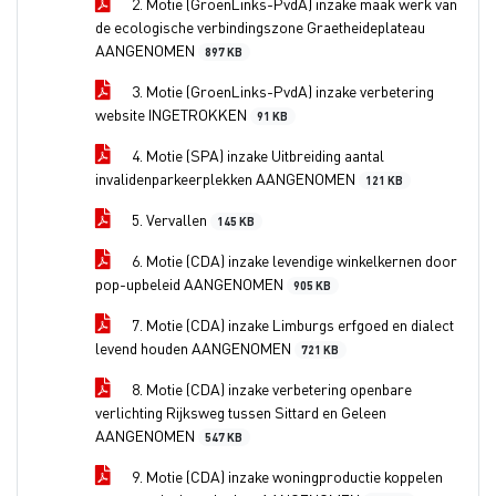
2. Motie (GroenLinks-PvdA) inzake maak werk van
de ecologische verbindingszone Graetheideplateau
AANGENOMEN
897 KB
3. Motie (GroenLinks-PvdA) inzake verbetering
website INGETROKKEN
91 KB
4. Motie (SPA) inzake Uitbreiding aantal
invalidenparkeerplekken AANGENOMEN
121 KB
5. Vervallen
145 KB
6. Motie (CDA) inzake levendige winkelkernen door
pop-upbeleid AANGENOMEN
905 KB
7. Motie (CDA) inzake Limburgs erfgoed en dialect
levend houden AANGENOMEN
721 KB
8. Motie (CDA) inzake verbetering openbare
verlichting Rijksweg tussen Sittard en Geleen
AANGENOMEN
547 KB
9. Motie (CDA) inzake woningproductie koppelen