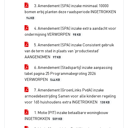
3. Amendement (SPA) inzake minimaal 10000
bomen erbij planten deze raadsperiode INGETROKKEN
94 KB
4. Amendement (SPA) inzake extra aandacht voor
ondermijning VERWORPEN
98 KB
5. Amendement (SPA) inzake Consistent gebruik
van de term stad in plaats van 'productiestad'
AANGENOMEN
97 KB
6. Amendement (Stadspartij) inzake aanpassing
tabel pagina 25 Programmabegroting 2026
VERWORPEN
544 KB
7. Amendement (GroenLinks PvdA) inzake
armoedebestrijding Samen voor alle kinderen regeling
voor 165 huishoudens extra INGETROKKEN
138 KB
1. Motie (PIT) inzake betaalbare woningbouw
INGETROKKEN
509 KB