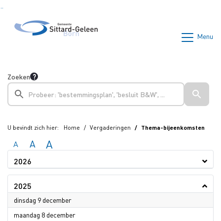
Ga naar de inhoud van deze pagina
Ga naar het zoeken
Ga naar het menu
Menu
Zoeken
U bevindt zich hier:
Home
Vergaderingen
Thema-bijeenkomsten
A
A
A
2026
2025
2025
dinsdag 9 december
2025
maandag 8 december