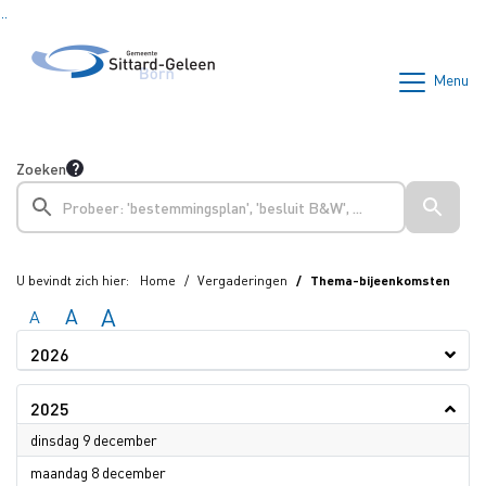
Ga naar de inhoud van deze pagina
Ga naar het zoeken
Ga naar het menu
Menu
Zoeken
U bevindt zich hier:
Home
Vergaderingen
Thema-bijeenkomsten
A
A
A
2026
2025
2025
dinsdag 9 december
2025
maandag 8 december