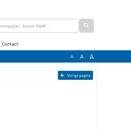
Contact
A
A
A
Vorige pagina