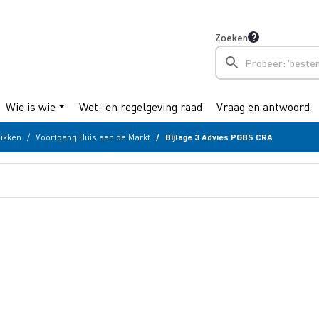
Zoeken
Wie is wie
Wet- en regelgeving raad
Vraag en antwoord
ukken
Voortgang Huis aan de Markt
Bijlage 3 Advies PGBS CRA