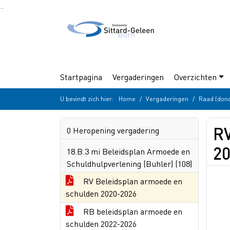
Ga naar de inhoud van deze pagina
Ga naar het zoeken
Ga naar het menu
Startpagina
Vergaderingen
Overzichten
U bevindt zich hier:
Home
Vergaderingen
Raad (don
RV
0 Heropening vergadering
2
18.B.3 mi Beleidsplan Armoede en
Schuldhulpverlening (Buhler) (108)
RV Beleidsplan armoede en
schulden 2020-2026
RB beleidsplan armoede en
schulden 2022-2026