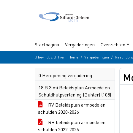
Ga naar de inhoud van deze pagina
Ga naar het zoeken
Ga naar het menu
Startpagina
Vergaderingen
Overzichten
U bevindt zich hier:
Home
Vergaderingen
Raad (don
Mo
0 Heropening vergadering
18.B.3 mi Beleidsplan Armoede en
Schuldhulpverlening (Buhler) (108)
RV Beleidsplan armoede en
schulden 2020-2026
RB beleidsplan armoede en
schulden 2022-2026