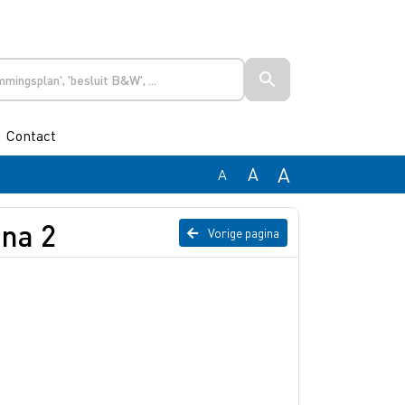
Contact
A
A
A
ona 2
Vorige pagina