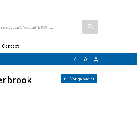
Contact
A
A
A
erbrook
Vorige pagina