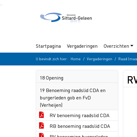
Ga naar de inhoud van deze pagina
Ga naar het zoeken
Ga naar het menu
Startpagina
Vergaderingen
Overzichten
U bevindt zich hier:
Home
Vergaderingen
Raad (maa
RV
18 Opening
19 Benoeming raadslid CDA en
burgerleden gob en FvD
(Verheijen)
RV benoeming raadslid CDA
RB benoeming raadslid CDA
RV benoeming burgerleden