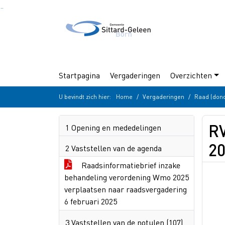
Ga naar de inhoud van deze pagina
Ga naar het zoeken
Ga naar het menu
Startpagina
Vergaderingen
Overzichten
U bevindt zich hier:
Home
Vergaderingen
Raad (don
RV
1 Opening en mededelingen
2
2 Vaststellen van de agenda
Raadsinformatiebrief inzake
behandeling verordening Wmo 2025
verplaatsen naar raadsvergadering
6 februari 2025
3 Vaststellen van de notulen (107)