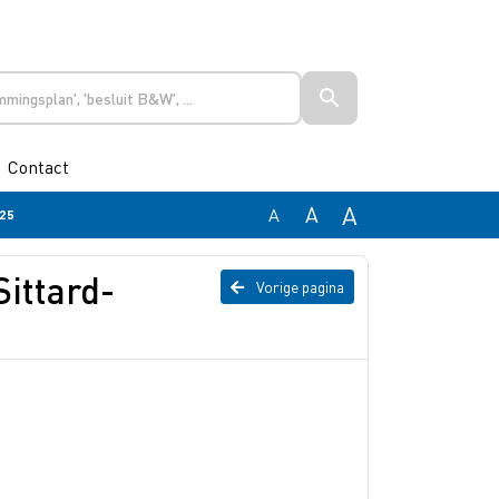
Contact
A
A
A
025
ittard-
Vorige pagina