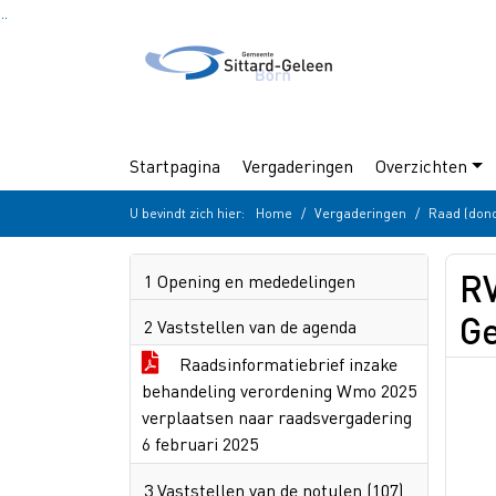
Ga naar de inhoud van deze pagina
Ga naar het zoeken
Ga naar het menu
Startpagina
Vergaderingen
Overzichten
U bevindt zich hier:
Home
Vergaderingen
Raad (don
RV
1 Opening en mededelingen
Ge
2 Vaststellen van de agenda
Raadsinformatiebrief inzake
behandeling verordening Wmo 2025
verplaatsen naar raadsvergadering
6 februari 2025
3 Vaststellen van de notulen (107)