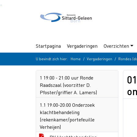
Ga naar de inhoud van deze pagina
Ga naar het zoeken
Ga naar het menu
Startpagina
Vergaderingen
Overzichten
U bevindt zich hier:
Home
Vergaderingen
Rondes (do
01
1 19:00 - 21:00 uur Ronde
Raadszaal (voorzitter D.
om
Pfoster/griffier A. Lamers)
1.1 19:00-20:00 Onderzoek
klachtbehandeling
(rekenkamer/portefeuille
Verheijen)