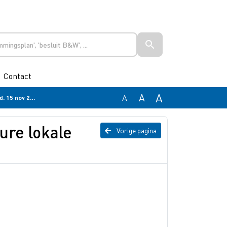
Contact
A
A
A
15 nov 2023
ure lokale
Vorige pagina