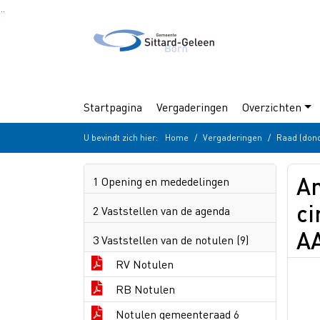
Ga naar de inhoud van deze pagina
Ga naar het zoeken
Ga naar het menu
Startpagina
Vergaderingen
Overzichten
U bevindt zich hier:
Home
Vergaderingen
Raad (dond
Am
1 Opening en mededelingen
ci
2 Vaststellen van de agenda
A
3 Vaststellen van de notulen (9)
RV Notulen
RB Notulen
Notulen gemeenteraad 6