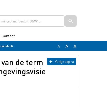
Contact
A
A
A
isie AANGENOMEN
 van de term
Vorige pagina
Omgevingsvisie