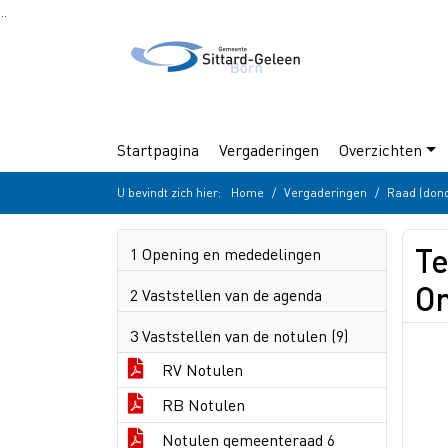
Ga naar de inhoud van deze pagina
Ga naar het zoeken
Ga naar het menu
Startpagina
Vergaderingen
Overzichten
U bevindt zich hier:
Home
Vergaderingen
Raad (dond
Te
1 Opening en mededelingen
Om
2 Vaststellen van de agenda
3 Vaststellen van de notulen (9)
RV Notulen
RB Notulen
Notulen gemeenteraad 6