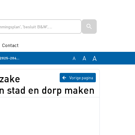
Contact
A
A
A
en dorp maken
nzake
Vorige pagina
n stad en dorp maken