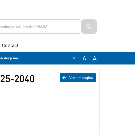
Contact
A
A
A
dorp maken
25-2040
Vorige pagina