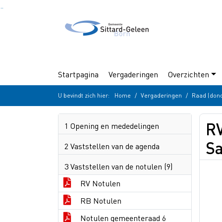
Ga naar de inhoud van deze pagina
Ga naar het zoeken
Ga naar het menu
Startpagina
Vergaderingen
Overzichten
U bevindt zich hier:
Home
Vergaderingen
Raad (dond
R
1 Opening en mededelingen
S
2 Vaststellen van de agenda
3 Vaststellen van de notulen (9)
RV Notulen
RB Notulen
Notulen gemeenteraad 6