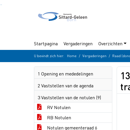
Ga naar de inhoud van deze pagina
Ga naar het zoeken
Ga naar het menu
Startpagina
Vergaderingen
Overzichten
U bevindt zich hier:
Home
Vergaderingen
Raad (dond
13
1 Opening en mededelingen
t
2 Vaststellen van de agenda
3 Vaststellen van de notulen (9)
RV Notulen
RB Notulen
Notulen gemeenteraad 6