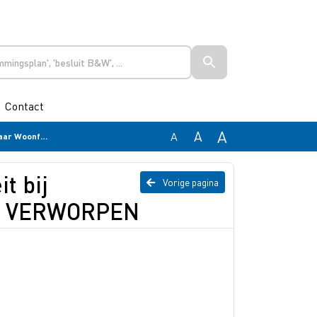
Contact
A
A
A
ies VERWORPEN
t bij
Vorige pagina
es VERWORPEN