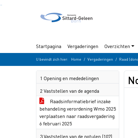
Ga naar de inhoud van deze pagina
Ga naar het zoeken
Ga naar het menu
Startpagina
Vergaderingen
Overzichten
U bevindt zich hier:
Home
Vergaderingen
Raad (don
No
1 Opening en mededelingen
2 Vaststellen van de agenda
Raadsinformatiebrief inzake
behandeling verordening Wmo 2025
verplaatsen naar raadsvergadering
6 februari 2025
3 Vaststellen van de notulen (107)