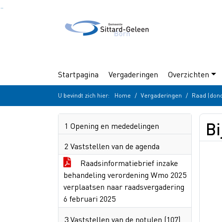
Ga naar de inhoud van deze pagina
Ga naar het zoeken
Ga naar het menu
Startpagina
Vergaderingen
Overzichten
U bevindt zich hier:
Home
Vergaderingen
Raad (don
Bi
1 Opening en mededelingen
2 Vaststellen van de agenda
Raadsinformatiebrief inzake
behandeling verordening Wmo 2025
verplaatsen naar raadsvergadering
6 februari 2025
3 Vaststellen van de notulen (107)